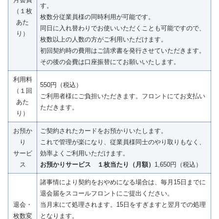
す。
（１枚
枚数分従業員様の同時利用が可能です。
あた
同日に入れ替わりでお使いいただくことも可能ですので、
り）
枚数以上の人数の方がご利用いただけます。
初回契約時の費用はご請求書を発行させていただきます。
その後の会費は口座振替にてお願いいたします。
利用料
550円（税込）
（１回
ご利用者様にご負担いただきます。フロントにてお支払い
あた
ただきます。
り）
お預か
ご契約されたカードをお預かりいたします。
り
これで管理が楽になり、従業員様同士のやり取りもなく、
サービ
効率よくご利用いただけます。
ス
お預かりサービス １枚当たり（月額）
1,650円（税込）
諸事情により契約をおやめになる場合は、毎月15日までに
退会届をスコールフロントにご提出ください。
退会・
当月末にて処理されます。15日をすぎますと翌月での処理
枚数変
となります。